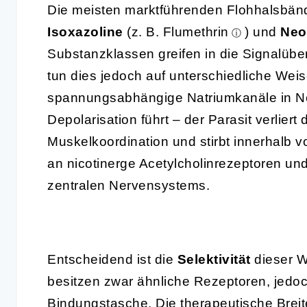
Die meisten marktführenden Flohhalsbände
Isoxazoline
(z. B.
Flumethrin
) und
Neo
Substanzklassen greifen in die Signalüb
tun dies jedoch auf unterschiedliche Weis
spannungsabhängige Natriumkanäle in Ne
Depolarisation führt – der Parasit verliert 
Muskelkoordination und stirbt innerhalb 
an nicotinerge Acetylcholinrezeptoren un
zentralen Nervensystems.
Entscheidend ist die
Selektivität
dieser W
besitzen zwar ähnliche Rezeptoren, jedoch
Bindungstasche. Die therapeutische Breit