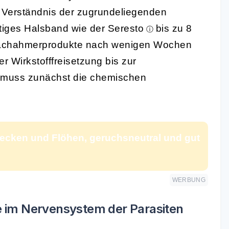
s Verständnis der zugrundeliegenden
tiges Halsband wie der
Seresto
bis zu 8
 Nachahmerprodukte nach wenigen Wochen
 Wirkstofffreisetzung bis zur
 muss zunächst die chemischen
 Zecken und Flöhen, geruchsneutral und gut
WERBUNG
te im Nervensystem der Parasiten