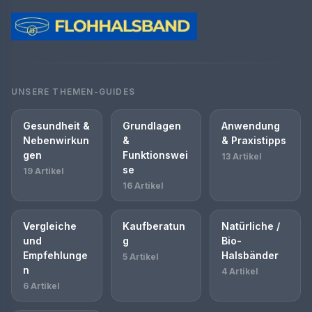
UNSERE THEMEN-GUIDES
Gesundheit &
Grundlagen
Anwendung
Nebenwirkun
&
& Praxistipps
gen
Funktionswei
13 Artikel
se
19 Artikel
16 Artikel
Vergleiche
Kaufberatun
Natürliche /
und
g
Bio-
Empfehlunge
Halsbänder
5 Artikel
n
4 Artikel
6 Artikel